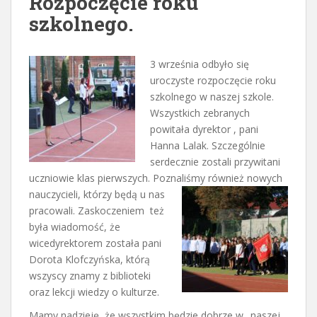
Rozpoczęcie roku
szkolnego.
3 września odbyło się
uroczyste rozpoczęcie roku
szkolnego w naszej szkole.
Wszystkich zebranych
powitała dyrektor , pani
Hanna Lalak. Szczególnie
serdecznie zostali przywitani
uczniowie klas pierwszych. Poznaliśmy również nowych
nauczycieli, którzy będą u nas
pracowali. Zaskoczeniem też
była wiadomość, że
wicedyrektorem została pani
Dorota Klofczyńska, którą
wszyscy znamy z biblioteki
oraz lekcji wiedzy o kulturze.
Mamy nadzieję, że wszystkim będzie dobrze w „naszej