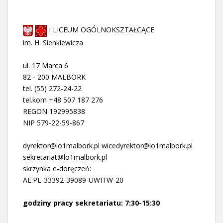
I LICEUM OGÓLNOKSZTAŁCĄCE
im. H. Sienkiewicza
ul. 17 Marca 6
82 - 200 MALBORK
tel. (55) 272-24-22
tel.kom +48 507 187 276
REGON 192995838
NIP 579-22-59-867
dyrektor@lo1malbork.pl wicedyrektor@lo1malbork.pl
sekretariat@lo1malbork.pl
skrzynka e-doręczeń:
AE:PL-33392-39089-UWITW-20
godziny pracy sekretariatu: 7:30-15:30