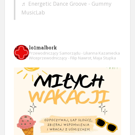
♬ Energetic Dance Groove - Gummy
MusicLab
lo1malbork
Przewodniczący Samorządu - Lilianna Kazaniecka
Wiceprzewodniczący - Filip Nawrot, Maja Stupka