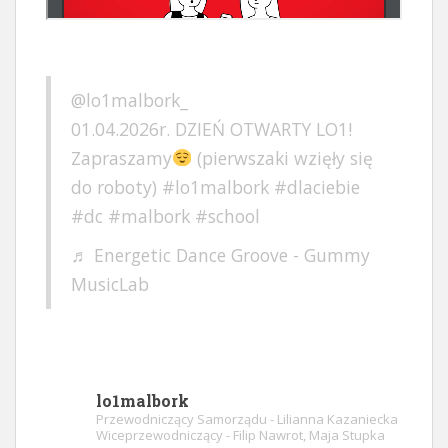
@lo1malbork_
01.04.2026r. DZIEŃ OTWARTY LO1!
Zapraszamy
(pierwszaki wzięły się
do roboty)
#lo1malbork
#dlaciebie
#dc
#malbork
#school
♬ Energetic Dance Groove - Gummy
MusicLab
lo1malbork
Przewodniczący Samorządu - Lilianna Kazaniecka
Wiceprzewodniczący - Filip Nawrot, Maja Stupka