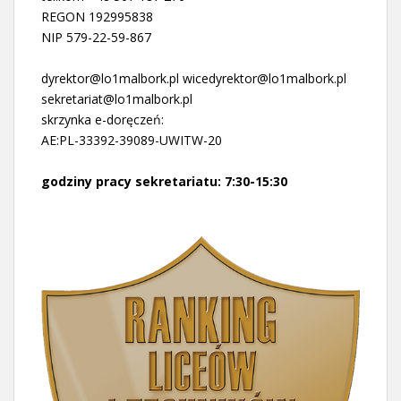
REGON 192995838
NIP 579-22-59-867
dyrektor@lo1malbork.pl wicedyrektor@lo1malbork.pl
sekretariat@lo1malbork.pl
skrzynka e-doręczeń:
AE:PL-33392-39089-UWITW-20
godziny pracy sekretariatu: 7:30-15:30