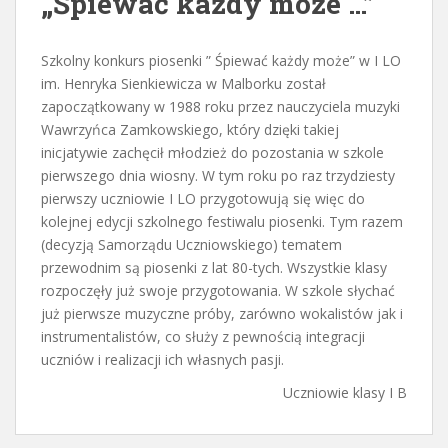
„Śpiewać każdy może …”
Szkolny konkurs piosenki ” Śpiewać każdy może” w I LO
im. Henryka Sienkiewicza w Malborku został
zapoczątkowany w 1988 roku przez nauczyciela muzyki
Wawrzyńca Zamkowskiego, który dzięki takiej
inicjatywie zachęcił młodzież do pozostania w szkole
pierwszego dnia wiosny. W tym roku po raz trzydziesty
pierwszy uczniowie I LO przygotowują się więc do
kolejnej edycji szkolnego festiwalu piosenki. Tym razem
(decyzją Samorządu Uczniowskiego) tematem
przewodnim są piosenki z lat 80-tych. Wszystkie klasy
rozpoczęły już swoje przygotowania. W szkole słychać
już pierwsze muzyczne próby, zarówno wokalistów jak i
instrumentalistów, co służy z pewnością integracji
uczniów i realizacji ich własnych pasji.
Uczniowie klasy I B