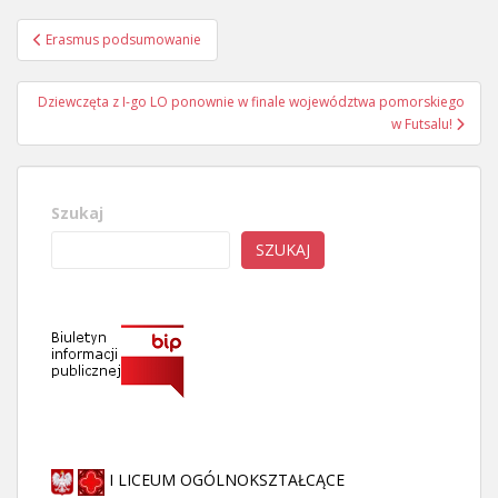
Nawigacja
Erasmus podsumowanie
wpisu
Dziewczęta z I-go LO ponownie w finale województwa pomorskiego
w Futsalu!
Szukaj
SZUKAJ
I LICEUM OGÓLNOKSZTAŁCĄCE