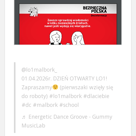
@lo1malbork_
01.04.2026r. DZIEŃ OTWARTY LO1!
Zapraszamy
(pierwszaki wzięły się
do roboty)
#lo1malbork
#dlaciebie
#dc
#malbork
#school
♬ Energetic Dance Groove - Gummy
MusicLab