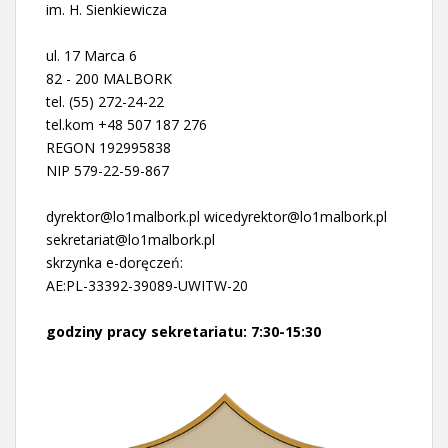
im. H. Sienkiewicza
ul. 17 Marca 6
82 - 200 MALBORK
tel. (55) 272-24-22
tel.kom +48 507 187 276
REGON 192995838
NIP 579-22-59-867
dyrektor@lo1malbork.pl wicedyrektor@lo1malbork.pl
sekretariat@lo1malbork.pl
skrzynka e-doręczeń:
AE:PL-33392-39089-UWITW-20
godziny pracy sekretariatu: 7:30-15:30