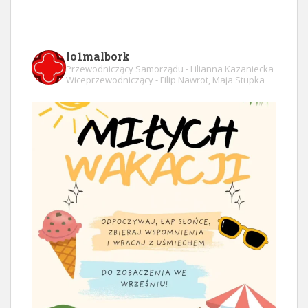
lo1malbork
Przewodniczący Samorządu - Lilianna Kazaniecka
Wiceprzewodniczący - Filip Nawrot, Maja Stupka