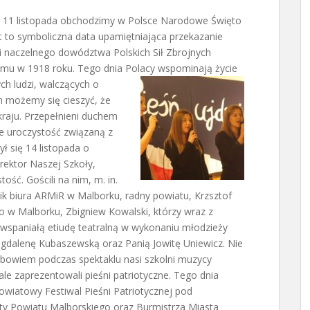
 11 listopada obchodzimy w Polsce Narodowe Święto
st to symboliczna data upamiętniająca przekazanie
i naczelnego dowództwa Polskich Sił Zbrojnych
iemu w 1918 roku. Tego dnia Polacy wspominają
życie
ch ludzi, walczących o
m możemy się cieszyć, że
raju. Przepełnieni duchem
e uroczystość związaną z
ł się 14 listopada o
yrektor Naszej Szkoły,
ść. Gościli na nim, m. in.
k biura ARMiR w Malborku, radny powiatu, Krzsztof
o w Malborku, Zbigniew Kowalski, którzy wraz z
i wspaniałą etiudę teatralną w wykonaniu młodzieży
gdalenę Kubaszewską oraz Panią Jowitę Uniewicz. Nie
j, bowiem podczas spektaklu nasi szkolni muzycy
ale zaprezentowali pieśni patriotyczne.
Tego dnia
Powiatowy Festiwal Pieśni Patriotycznej pod
ty Powiatu Malborskiego oraz Burmistrza Miasta