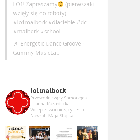
LO1! Zapraszamy
(pierwszaki
wzięły się do roboty)
#lo1malbork
#dlaciebie
#dc
#malbork
#school
♬ Energetic Dance Groove -
Gummy MusicLab
lo1malbork
Przewodniczący Samorządu -
Lilianna Kazaniecka
Wiceprzewodniczący - Filip
Nawrot, Maja Stupka