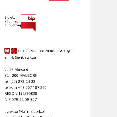
I LICEUM OGÓLNOKSZTAŁCĄCE
im. H. Sienkiewicza
ul. 17 Marca 6
82 - 200 MALBORK
tel. (55) 272-24-22
tel.kom +48 507 187 276
REGON 192995838
NIP 579-22-59-867
dyrektor@lo1malbork.pl