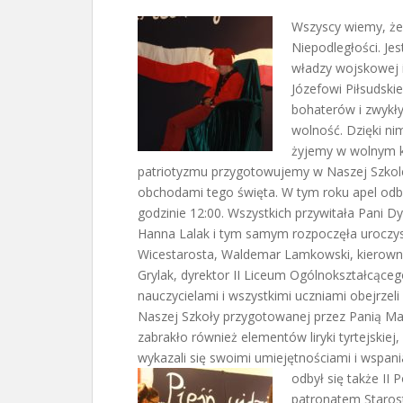
Wszyscy wiemy, że
Niepodległości. Je
władzy wojskowej 
Józefowi Piłsudsk
bohaterów i zwykły
wolność. Dzięki ni
żyjemy w wolnym k
patriotyzmu przygotowujemy w Naszej Szkol
obchodami tego święta. W tym roku apel odby
godzinie 12:00. Wszystkich przywitała Pani D
Hanna Lalak i tym samym rozpoczęła uroczysto
Wicestarosta, Waldemar Lamkowski, kierowni
Grylak, dyrektor II Liceum Ogólnokształcąceg
nauczycielami i wszystkimi uczniami obejrzel
Naszej Szkoły przygotowanej przez Panią Ma
zabrakło również elementów liryki tyrtejskie
wykazali się swoimi umiejętnościami i wspani
odbył się także II 
patronatem Staros