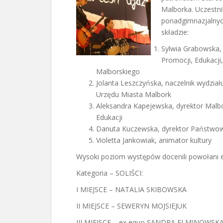
Malborka. Uczestni
ponadgimnazjalnyc
składzie:
Sylwia Grabowska, 
Promocji, Edukacji,
Malborskiego
Jolanta Leszczyńska, naczelnik wydziału
Urzędu Miasta Malbork
Aleksandra Kapejewska, dyrektor Malbo
Edukacji
Danuta Kuczewska, dyrektor Państwowe
Violetta Jankowiak, animator kultury
Wysoki poziom występów docenili powołani ek
Kategoria – SOLIŚCI:
I MIEJSCE – NATALIA SKIBOWSKA
II MIEJSCE – SEWERYN MOJSIEJUK
III MIEJSCE – ex equo SANDRA ELMINOWSK