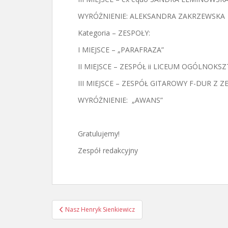
WYRÓŻNIENIE: ALEKSANDRA ZAKRZEWSKA
Kategoria – ZESPOŁY:
I MIEJSCE – „PARAFRAZA”
II MIEJSCE – ZESPÓŁ ii LICEUM OGÓLNO
III MIEJSCE – ZESPÓŁ GITAROWY F-DUR Z
WYRÓŻNIENIE: „AWANS”
Gratulujemy!
Zespół redakcyjny
Nawigacja
Nasz Henryk Sienkiewicz
wpisu