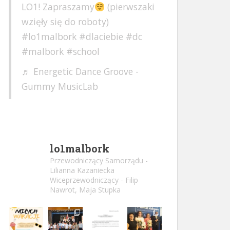
LO1! Zapraszamy
(pierwszaki
wzięły się do roboty)
#lo1malbork
#dlaciebie
#dc
#malbork
#school
♬ Energetic Dance Groove -
Gummy MusicLab
lo1malbork
Przewodniczący Samorządu -
Lilianna Kazaniecka
Wiceprzewodniczący - Filip
Nawrot, Maja Stupka