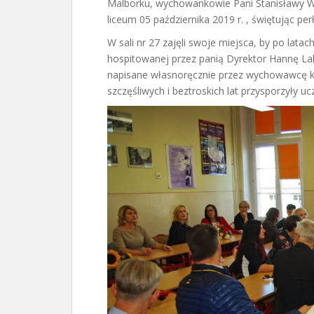
Malborku, wychowankowie Pani Stanisławy Wo
liceum 05 października 2019 r. , świętując pe
W sali nr 27 zajęli swoje miejsca, by po latac
hospitowanej przez panią Dyrektor Hannę La
napisane własnoręcznie przez wychowawcę kl
szczęśliwych i beztroskich lat przysporzyły 