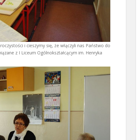
oczystości i cieszymy się, że włączyli nas Państwo do
iązane z I Liceum Ogólnokształcącym im. Henryka