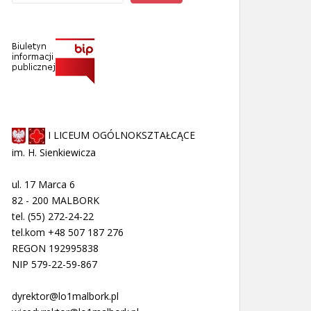
I LICEUM OGÓLNOKSZTAŁCĄCE
im. H. Sienkiewicza
ul. 17 Marca 6
82 - 200 MALBORK
tel. (55) 272-24-22
tel.kom +48 507 187 276
REGON 192995838
NIP 579-22-59-867
dyrektor@lo1malbork.pl