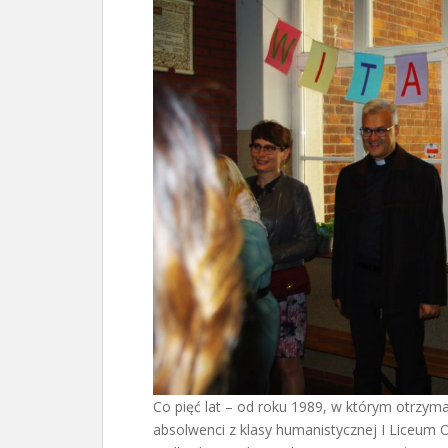
Co pięć lat – od roku 1989, w którym otrzymal
absolwenci z klasy humanistycznej I Liceum 