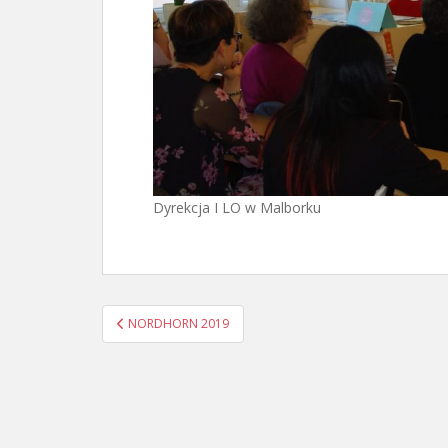
Dyrekcja I LO w Malborku
Nawigacja
NORDHORN 2019
wpisu