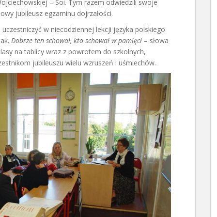
jciechowskiej – Soi. Tym razem odwiedzili swoje
rłowy jubileusz egzaminu dojrzałości.
h uczestniczyć w niecodziennej lekcji języka polskiego
lak.
Dobrze ten schował, kto schował w pamięci
– słowa
asy na tablicy wraz z powrotem do szkolnych,
uczestnikom jubileuszu wielu wzruszeń i uśmiechów.