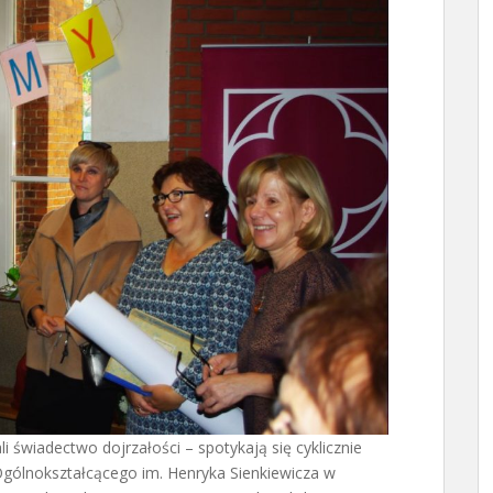
i świadectwo dojrzałości – spotykają się cyklicznie
Ogólnokształcącego im. Henryka Sienkiewicza w