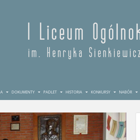
JA
DOKUMENTY
PADLET
HISTORIA
KONKURSY
NABÓR