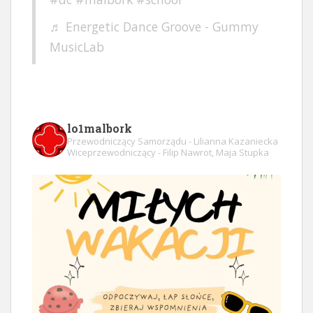
♬ Energetic Dance Groove - Gummy
MusicLab
lo1malbork
Przewodniczący Samorządu - Lilianna Kazaniecka
Wiceprzewodniczący - Filip Nawrot, Maja Stupka