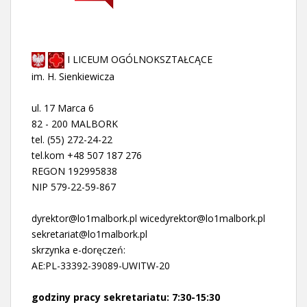
I LICEUM OGÓLNOKSZTAŁCĄCE
im. H. Sienkiewicza
ul. 17 Marca 6
82 - 200 MALBORK
tel. (55) 272-24-22
tel.kom +48 507 187 276
REGON 192995838
NIP 579-22-59-867
dyrektor@lo1malbork.pl wicedyrektor@lo1malbork.pl
sekretariat@lo1malbork.pl
skrzynka e-doręczeń:
AE:PL-33392-39089-UWITW-20
godziny pracy sekretariatu: 7:30-15:30