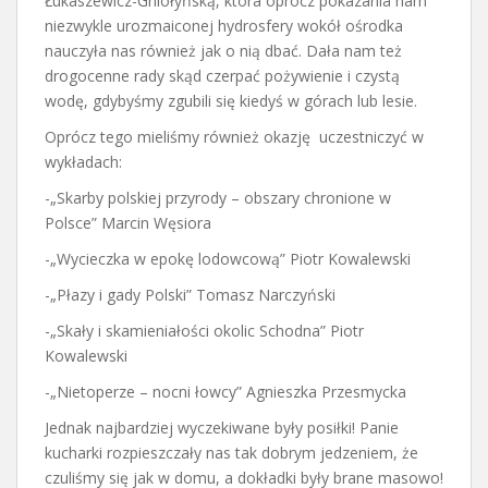
Łukaszewicz-Gniołyńską, która oprócz pokazania nam
niezwykle urozmaiconej hydrosfery wokół ośrodka
nauczyła nas również jak o nią dbać. Dała nam też
drogocenne rady skąd czerpać pożywienie i czystą
wodę, gdybyśmy zgubili się kiedyś w górach lub lesie.
Oprócz tego mieliśmy również okazję uczestniczyć w
wykładach:
-„Skarby polskiej przyrody – obszary chronione w
Polsce” Marcin Węsiora
-„Wycieczka w epokę lodowcową” Piotr Kowalewski
-„Płazy i gady Polski” Tomasz Narczyński
-„Skały i skamieniałości okolic Schodna” Piotr
Kowalewski
-„Nietoperze – nocni łowcy” Agnieszka Przesmycka
Jednak najbardziej wyczekiwane były posiłki! Panie
kucharki rozpieszczały nas tak dobrym jedzeniem, że
czuliśmy się jak w domu, a dokładki były brane masowo!