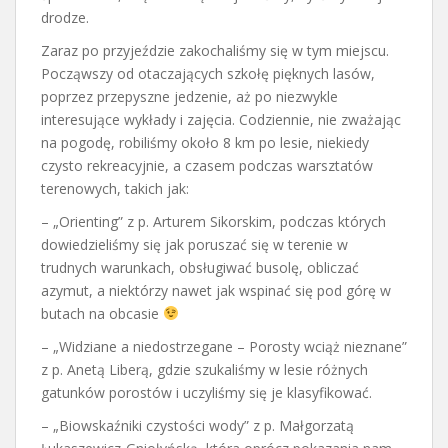
drodze.
Zaraz po przyjeździe zakochaliśmy się w tym miejscu.
Począwszy od otaczających szkołę pięknych lasów,
poprzez przepyszne jedzenie, aż po niezwykle
interesujące wykłady i zajęcia. Codziennie, nie zważając
na pogodę, robiliśmy około 8 km po lesie, niekiedy
czysto rekreacyjnie, a czasem podczas warsztatów
terenowych, takich jak:
– „Orienting” z p. Arturem Sikorskim, podczas których
dowiedzieliśmy się jak poruszać się w terenie w
trudnych warunkach, obsługiwać busolę, obliczać
azymut, a niektórzy nawet jak wspinać się pod górę w
butach na obcasie
– „Widziane a niedostrzegane – Porosty wciąż nieznane”
z p. Anetą Liberą, gdzie szukaliśmy w lesie różnych
gatunków porostów i uczyliśmy się je klasyfikować.
– „Biowskaźniki czystości wody” z p. Małgorzatą