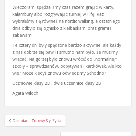
Wieczorami spędzaliśmy czas razem grając w karty,
kalambury albo rozgrywając turniej w Fifę. Raz
wybraliśmy się również na nordic walking, a ostatniego
dnia odbyło się ognisko z kiełbaskami oraz grami i
zabawami.
Te cztery dni były spędzone bardzo aktywnie, ale każdy
z nas dobrze się bawił i smutno nam było, że musimy
wracać. Najgorzej było znowu wrócić do „normalnej”
szkoły – sprawdzianów, odpytywań i kartkówek. Ale kto
wie? Może kiedyś znowu odwiedzimy Schodno?
Uczniowie klasy 2D i dwie uczennice klasy 2B
Agata Wiloch
Nawigacja
Olimpiada Zdrowy Styl Życia
wpisu