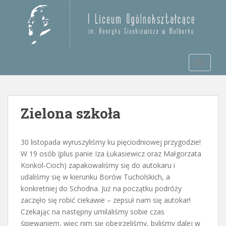
S
k
Otwórz pasek narzędzi
i
p
t
TOGGLE
o
m
a
i
Zielona szkoła
n
c
o
30 listopada wyruszyliśmy ku pięciodniowej przygodzie!
n
W 19 osób (plus panie Iza Łukasiewicz oraz Małgorzata
t
Konkol-Cioch) zapakowaliśmy się do autokaru i
e
udaliśmy się w kierunku Borów Tucholskich, a
n
konkretniej do Schodna. Już na początku podróży
t
zaczęło się robić ciekawie – zepsuł nam się autokar!
Czekając na następny umilaliśmy sobie czas
śpiewaniem, więc nim się obejrzeliśmy, byliśmy dalej w