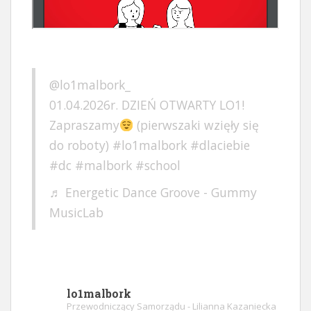
@lo1malbork_
01.04.2026r. DZIEŃ OTWARTY LO1!
Zapraszamy
(pierwszaki wzięły się
do roboty)
#lo1malbork
#dlaciebie
#dc
#malbork
#school
♬ Energetic Dance Groove - Gummy
MusicLab
lo1malbork
Przewodniczący Samorządu - Lilianna Kazaniecka