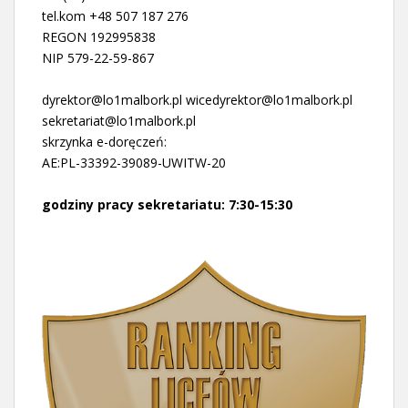
tel.kom +48 507 187 276
REGON 192995838
NIP 579-22-59-867
dyrektor@lo1malbork.pl wicedyrektor@lo1malbork.pl
sekretariat@lo1malbork.pl
skrzynka e-doręczeń:
AE:PL-33392-39089-UWITW-20
godziny pracy sekretariatu: 7:30-15:30