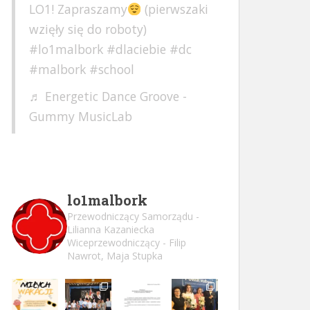
LO1! Zapraszamy
(pierwszaki
wzięły się do roboty)
#lo1malbork
#dlaciebie
#dc
#malbork
#school
♬ Energetic Dance Groove -
Gummy MusicLab
lo1malbork
Przewodniczący Samorządu -
Lilianna Kazaniecka
Wiceprzewodniczący - Filip
Nawrot, Maja Stupka