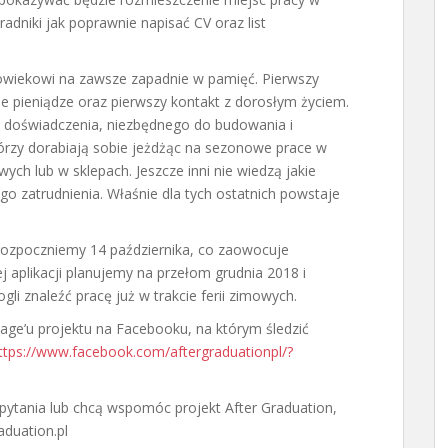
dniki jak poprawnie napisać CV oraz list
owiekowi na zawsze zapadnie w pamięć. Pierwszy
 pieniądze oraz pierwszy kontakt z dorosłym życiem.
 doświadczenia, niezbędnego do budowania i
którzy dorabiają sobie jeżdżąc na sezonowe prace w
wych lub w sklepach. Jeszcze inni nie wiedzą jakie
o zatrudnienia. Właśnie dla tych ostatnich powstaje
i rozpoczniemy 14 października, co zaowocuje
j aplikacji planujemy na przełom grudnia 2018 i
gli znaleźć pracę już w trakcie ferii zimowych.
age’u projektu na Facebooku, na którym śledzić
ttps://www.facebook.com/aftergraduationpl/?
 pytania lub chcą wspomóc projekt After Graduation,
aduation.pl