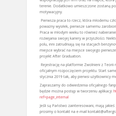
terenie. Dodatkowo umieszczone zostaną pora
motywacyjny.
Pierwsza praca to rzecz, która młodemu czł
poważny wysiłek, pierwsze samemu zarobione
Praca w młodym wieku to również nabieranie
rozwijania swojej kariery w przyszłości. Nie
polu, inni zatrudniają się na stacjach benzyno
miejsce wybrać na miejsce swojego pierwszeg
projekt After Graduation.
Rejestrację na platformie Zwolnieni z Teori
oficjalnym rozpoczęciem projektu. Start same
stycznia 2019 tak, aby pierwsi użytkownicy mo
Zapraszamy do odwiedzenia oficjalnego fanp
będzie można postęp w tworzeniu aplikacji:
h
ref=page_internal
Jeśli są Państwo zainteresowani, mają jakieś
prosimy o kontakt na e-mail kontakt@aftergr