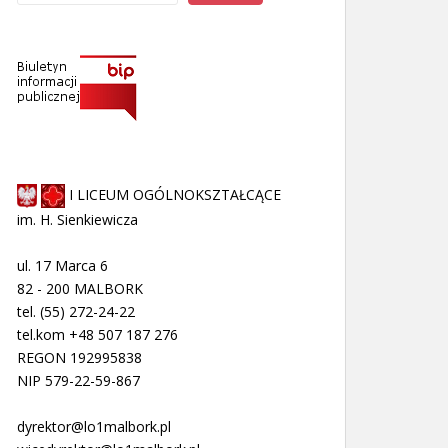
I LICEUM OGÓLNOKSZTAŁCĄCE
im. H. Sienkiewicza
ul. 17 Marca 6
82 - 200 MALBORK
tel. (55) 272-24-22
tel.kom +48 507 187 276
REGON 192995838
NIP 579-22-59-867
dyrektor@lo1malbork.pl