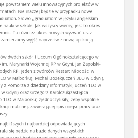
uje powstaniem wielu innowacyjnych projektów w
rmatach. Nie inaczej będzie w przypadku nowej
aduation. Słowo ,,graduation’’ w języku angielskim
 nauki w szkole. Jak wszyscy wiemy, jest to okres
ajemnic. To również okres nowych wyzwań oraz
 zamierzamy wyjść naprzeciw z nową aplikacją
iów dwóch szkół: I Liceum Ogólnokształcącego w
 im. Marynarki Wojennej RP w Gdyni. Jan Zapolski-
dych RP, jeden z twórców Restart Młodości w
 1LO w Malborku), Michał Bożek(uczeń 3LO w Gdyni),
ny z Pomorza z dziedziny informatyki, uczeń 1LO w
 w Gdyni) oraz Grzegorz Karolczuk(zastępca
LO w Malborku) zjednoczyli siły, żeby wspólnie
kacji mobilnej, zawierającej spis miejsc pracy oraz
uszy.
 najbliższych i najbardziej odpowiadających
rała się będzie na bazie danych wszystkich
 pokazywać będzie rozmieszczenie miejsc pracy w