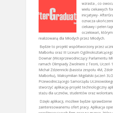
wzrasta , co owoc
wielu ciekawych fo
inicjatywy- AfterGr
oznacza ukończenie
ciekawy i pełen t
oczekiwań, którym
realizowaną dla Młodych przez Młodych.
Będzie to projekt współtworzony przez uczn
Malborku oraz III Liceum Ogólnokształcącego
Downar (Wiceprzewodniczący Parlamentu Mło
ramach Olimpiady Zwolnieni z Teorii, Uczeń
Michał Zdziennicki (basista zespołu 4M, Zdol
Malborku), Maksymilian Migdalski (uczeń 3LO
Przewodniczącego Samorządu Uczniowskiego 1
stworzyć aplikację-projekt technologiczny apli
stażu dla uczniów, studentów oraz wolontari
Dzięki aplikacji, możliwe będzie sprawdzenie
zainteresowanemu ofert pracy. Aplikacja opie
współpracujących firm oraz na mapce, która