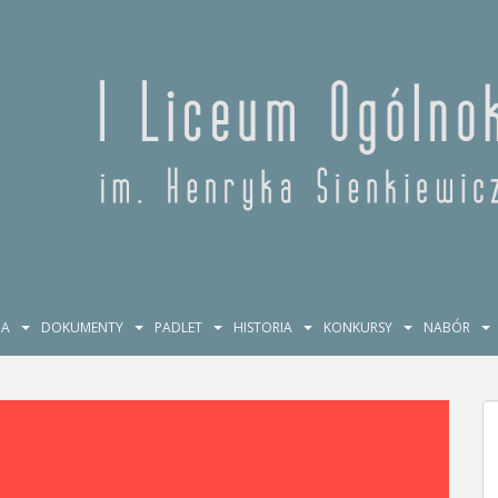
JA
DOKUMENTY
PADLET
HISTORIA
KONKURSY
NABÓR