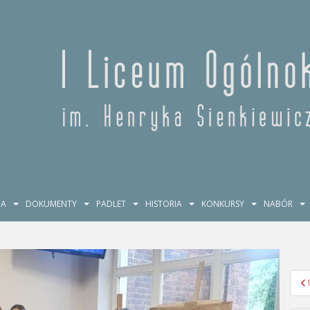
JA
DOKUMENTY
PADLET
HISTORIA
KONKURSY
NABÓR