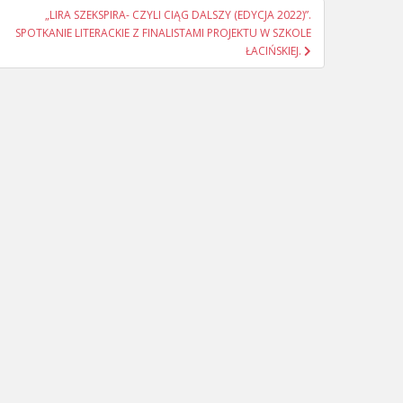
„LIRA SZEKSPIRA- CZYLI CIĄG DALSZY (EDYCJA 2022)”.
SPOTKANIE LITERACKIE Z FINALISTAMI PROJEKTU W SZKOLE
ŁACIŃSKIEJ.