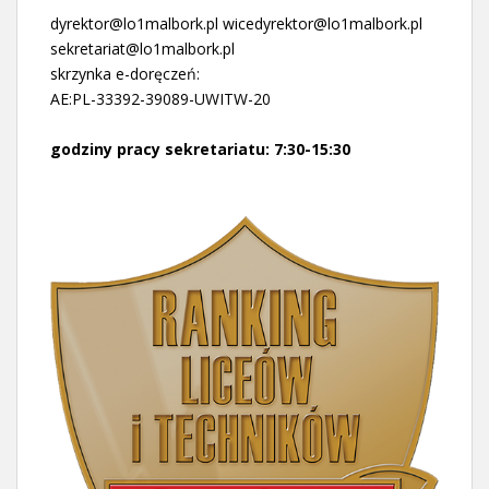
dyrektor@lo1malbork.pl wicedyrektor@lo1malbork.pl
sekretariat@lo1malbork.pl
skrzynka e-doręczeń:
AE:PL-33392-39089-UWITW-20
godziny pracy sekretariatu: 7:30-15:30