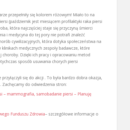
tarze przepełniły się kolorem różowym! Miało to na
si (październik jest miesiącem profilaktyki raka piersi
oba, która najczęściej staje się przyczyną śmierci
ia i medycyna do tej pory nie potrafi znaleźć
orób cywilizacyjnych, która dotyka społeczeństwa na
 w klinikach medycznych zespoły badawcze, które
j choroby. Dzięki ich pracy i opracowaniu metod
otychczas sposób usuwania chorych piersi
yłączyli się do akcji . To była bardzo dobra okazja,
. Zachęcamy do odwiedzenia stron:
ersi – mammografia, samobadanie piersi – Planuję
owego Funduszu Zdrowia
– szczegółowe informacje o