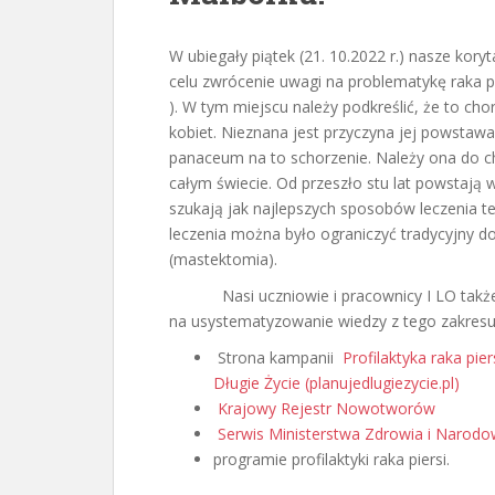
W ubiegały piątek (21. 10.2022 r.) nasze kory
celu zwrócenie uwagi na problematykę raka pier
). W tym miejscu należy podkreślić, że to chor
kobiet. Nieznana jest przyczyna jej powstawan
panaceum na to schorzenie. Należy ona do ch
całym świecie. Od przeszło stu lat powstają
szukają jak najlepszych sposobów leczenia te
leczenia można było ograniczyć tradycyjny d
(mastektomia).
Nasi uczniowie i pracownicy I LO także prz
na usystematyzowanie wiedzy z tego zakresu
Strona kampanii
Profilaktyka raka pi
Długie Życie (planujedlugiezycie.pl)
Krajowy Rejestr Nowotworów
Serwis Ministerstwa Zdrowia i Narod
programie profilaktyki raka piersi.