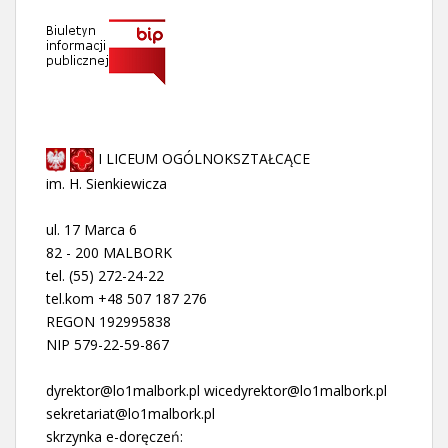
I LICEUM OGÓLNOKSZTAŁCĄCE
im. H. Sienkiewicza
ul. 17 Marca 6
82 - 200 MALBORK
tel. (55) 272-24-22
tel.kom +48 507 187 276
REGON 192995838
NIP 579-22-59-867
dyrektor@lo1malbork.pl wicedyrektor@lo1malbork.pl
sekretariat@lo1malbork.pl
skrzynka e-doręczeń: