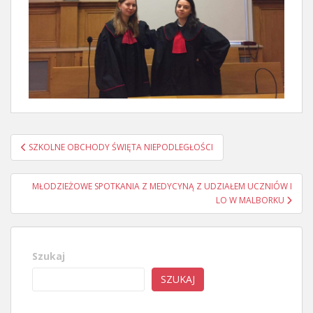
Nawigacja
SZKOLNE OBCHODY ŚWIĘTA NIEPODLEGŁOŚCI
wpisu
MŁODZIEŻOWE SPOTKANIA Z MEDYCYNĄ Z UDZIAŁEM UCZNIÓW I
LO W MALBORKU
Szukaj
SZUKAJ