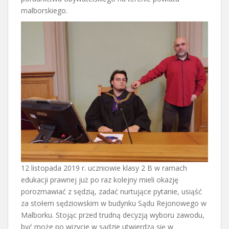
malborskiego.
12 listopada 2019 r. uczniowie klasy 2 B w ramach
edukacji prawnej już po raz kolejny mieli okazję
porozmawiać z sędzią, zadać nurtujące pytanie, usiąść
za stołem sędziowskim w budynku Sądu Rejonowego w
Malborku. Stojąc przed trudną decyzją wyboru zawodu,
być może po wizycie w sądzie utwierdzą się w