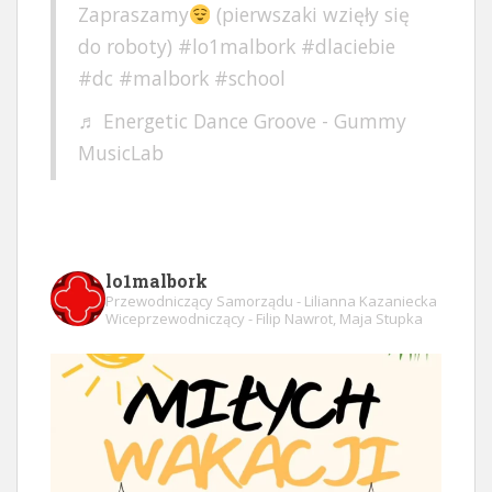
Zapraszamy
(pierwszaki wzięły się
do roboty)
#lo1malbork
#dlaciebie
#dc
#malbork
#school
♬ Energetic Dance Groove - Gummy
MusicLab
lo1malbork
Przewodniczący Samorządu - Lilianna Kazaniecka
Wiceprzewodniczący - Filip Nawrot, Maja Stupka