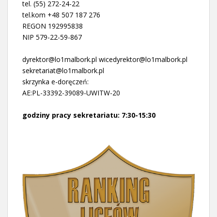
tel. (55) 272-24-22
tel.kom +48 507 187 276
REGON 192995838
NIP 579-22-59-867
dyrektor@lo1malbork.pl wicedyrektor@lo1malbork.pl
sekretariat@lo1malbork.pl
skrzynka e-doręczeń:
AE:PL-33392-39089-UWITW-20
godziny pracy sekretariatu: 7:30-15:30