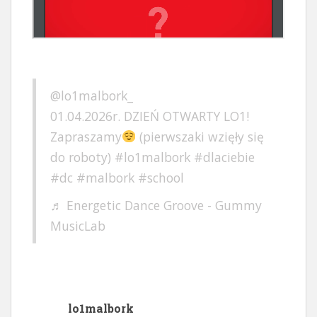
@lo1malbork_
01.04.2026r. DZIEŃ OTWARTY LO1!
Zapraszamy
(pierwszaki wzięły się
do roboty)
#lo1malbork
#dlaciebie
#dc
#malbork
#school
♬ Energetic Dance Groove - Gummy
MusicLab
lo1malbork