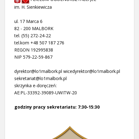
im. H. Sienkiewicza
ul. 17 Marca 6
82 - 200 MALBORK
tel. (55) 272-24-22
tel.kom +48 507 187 276
REGON 192995838
NIP 579-22-59-867
dyrektor@lo1malbork.pl wicedyrektor@lo1malbork.pl
sekretariat@lo1malbork.pl
skrzynka e-doręczeń:
AE:PL-33392-39089-UWITW-20
godziny pracy sekretariatu: 7:30-15:30