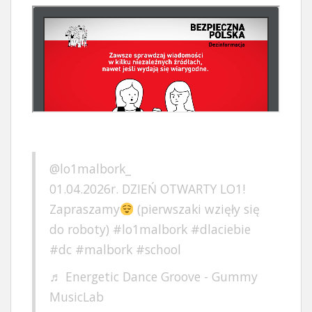
@lo1malbork_
01.04.2026r. DZIEŃ OTWARTY LO1!
Zapraszamy
(pierwszaki wzięły się
do roboty)
#lo1malbork
#dlaciebie
#dc
#malbork
#school
♬ Energetic Dance Groove - Gummy
MusicLab