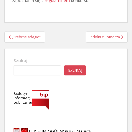
zapoznania się z
regulaminem
konkursu.
Nawigacja
„Srebrne adagio”
Zdolni z Pomorza
wpisu
Szukaj
SZUKAJ
I LICEUM OGÓLNOKSZTAŁCĄCE