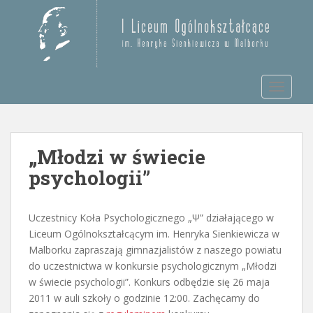
S
k
Otwórz pasek narzędzi
i
p
t
TOGGLE
o
m
a
i
„Młodzi w świecie
n
c
psychologii”
o
n
t
Uczestnicy Koła Psychologicznego „Ψ” działającego w
e
Liceum Ogólnokształcącym im. Henryka Sienkiewicza w
n
Malborku zapraszają gimnazjalistów z naszego powiatu
t
do uczestnictwa w konkursie psychologicznym „Młodzi
w świecie psychologii”. Konkurs odbędzie się 26 maja
2011 w auli szkoły o godzinie 12:00. Zachęcamy do