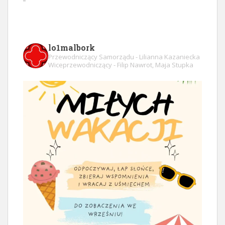
lo1malbork
Przewodniczący Samorządu - Lilianna Kazaniecka
Wiceprzewodniczący - Filip Nawrot, Maja Stupka