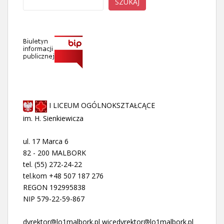
SZUKAJ
I LICEUM OGÓLNOKSZTAŁCĄCE
im. H. Sienkiewicza
ul. 17 Marca 6
82 - 200 MALBORK
tel. (55) 272-24-22
tel.kom +48 507 187 276
REGON 192995838
NIP 579-22-59-867
dyrektor@lo1malbork.pl wicedyrektor@lo1malbork.pl