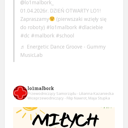
@lo1malbork_
01.04.2026r. DZIEŃ OTWARTY LO1!
Zapraszamy
(pierwszaki wzięły się
do roboty)
#lo1malbork
#dlaciebie
#dc
#malbork
#school
♬ Energetic Dance Groove - Gummy
MusicLab
lo1malbork
Przewodniczący Samorządu - Lilianna Kazaniecka
Wiceprzewodniczący - Filip Nawrot, Maja Stupka