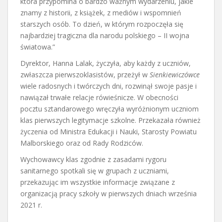
która przypomina o bardzo ważnym wydarzeniu, jakie
znamy z historii, z książek, z mediów i wspomnień
starszych osób. To dzień, w którym rozpoczęła się
najbardziej tragiczna dla narodu polskiego – II wojna
światowa.”
Dyrektor, Hanna Lalak, życzyła, aby każdy z uczniów,
zwłaszcza pierwszoklasistów, przeżył w
Sienkiewiczówce
wiele radosnych i twórczych dni, rozwinął swoje pasje i
nawiązał trwałe relacje rówieśnicze. W obecności
pocztu sztandarowego wręczyła wyróżnionym uczniom
klas pierwszych legitymacje szkolne. Przekazała również
życzenia od Ministra Edukacji i Nauki, Starosty Powiatu
Malborskiego oraz od Rady Rodziców.
Wychowawcy klas zgodnie z zasadami rygoru
sanitarnego spotkali się w grupach z uczniami,
przekazując im wszystkie informacje związane z
organizacją pracy szkoły w pierwszych dniach września
2021 r.