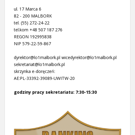
ul. 17 Marca 6
82 - 200 MALBORK
tel. (55) 272-24-22
tel.kom +48 507 187 276
REGON 192995838
NIP 579-22-59-867
dyrektor@lo1malbork.pl wicedyrektor@lo1malbork.pl
sekretariat@lo1malbork.pl
skrzynka e-doręczeń:
AE:PL-33392-39089-UWITW-20
godziny pracy sekretariatu: 7:30-15:30