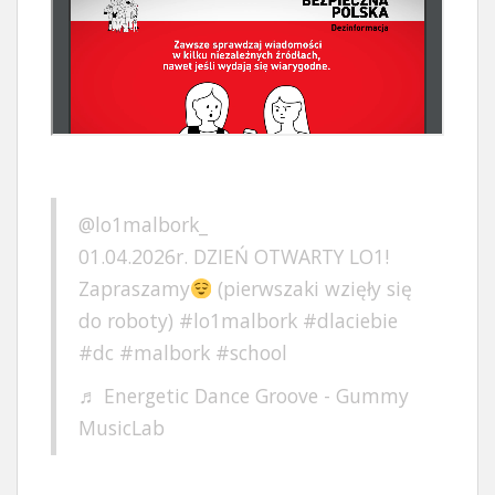
@lo1malbork_
01.04.2026r. DZIEŃ OTWARTY LO1!
Zapraszamy
(pierwszaki wzięły się
do roboty)
#lo1malbork
#dlaciebie
#dc
#malbork
#school
♬ Energetic Dance Groove - Gummy
MusicLab