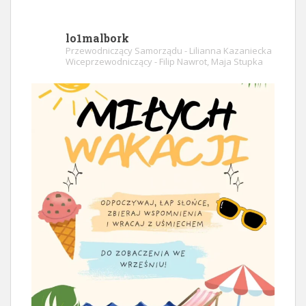
lo1malbork
Przewodniczący Samorządu - Lilianna Kazaniecka
Wiceprzewodniczący - Filip Nawrot, Maja Stupka