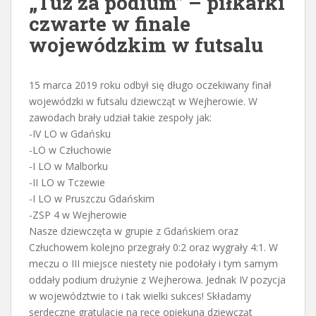
„Tuż za podium” – piłkarki
czwarte w finale
wojewódzkim w futsalu
15 marca 2019 roku odbył się długo oczekiwany finał
wojewódzki w futsalu dziewcząt w Wejherowie. W
zawodach brały udział takie zespoły jak:
-IV LO w Gdańsku
-LO w Człuchowie
-I LO w Malborku
-II LO w Tczewie
-I LO w Pruszczu Gdańskim
-ZSP 4 w Wejherowie
Nasze dziewczęta w grupie z Gdańskiem oraz
Człuchowem kolejno przegrały 0:2 oraz wygrały 4:1. W
meczu o III miejsce niestety nie podołały i tym samym
oddały podium drużynie z Wejherowa. Jednak IV pozycja
w województwie to i tak wielki sukces! Składamy
serdeczne gratulacje na ręce opiekuna dziewcząt