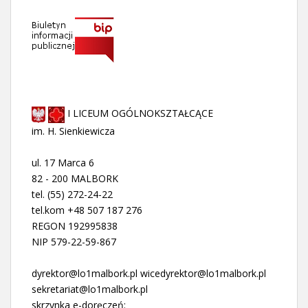
I LICEUM OGÓLNOKSZTAŁCĄCE
im. H. Sienkiewicza
ul. 17 Marca 6
82 - 200 MALBORK
tel. (55) 272-24-22
tel.kom +48 507 187 276
REGON 192995838
NIP 579-22-59-867
dyrektor@lo1malbork.pl wicedyrektor@lo1malbork.pl
sekretariat@lo1malbork.pl
skrzynka e-doręczeń: