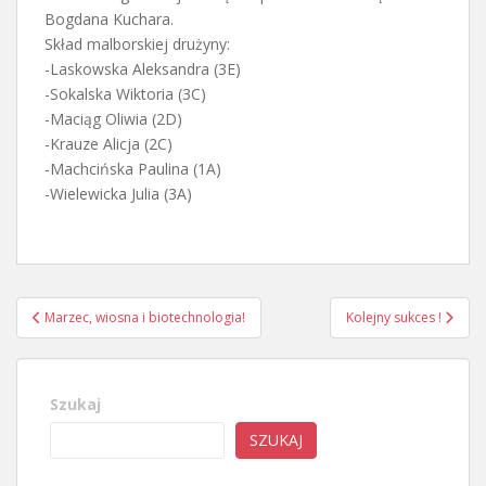
Bogdana Kuchara.
Skład malborskiej drużyny:
-Laskowska Aleksandra (3E)
-Sokalska Wiktoria (3C)
-Maciąg Oliwia (2D)
-Krauze Alicja (2C)
-Machcińska Paulina (1A)
-Wielewicka Julia (3A)
Nawigacja
Marzec, wiosna i biotechnologia!
Kolejny sukces !
wpisu
Szukaj
SZUKAJ