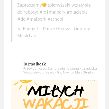
Zapraszamy
(pierwszaki wzięły się
do roboty)
#lo1malbork
#dlaciebie
#dc
#malbork
#school
♬ Energetic Dance Groove - Gummy
MusicLab
lo1malbork
Przewodniczący Samorządu - Lilianna Kazaniecka
Wiceprzewodniczący - Filip Nawrot, Maja Stupka