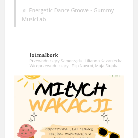
♬ Energetic Dance Groove - Gummy
MusicLab
lo1malbork
Przewodniczący Samorządu - Lilianna Kazaniecka
Wiceprzewodniczący - Filip Nawrot, Maja Stupka