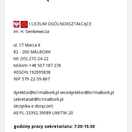
I LICEUM OGÓLNOKSZTAŁCĄCE
im. H. Sienkiewicza
ul. 17 Marca 6
82 - 200 MALBORK
tel. (55) 272-24-22
tel.kom +48 507 187 276
REGON 192995838
NIP 579-22-59-867
dyrektor@lo1malbork.pl wicedyrektor@lo1malbork.pl
sekretariat@lo1malbork.pl
skrzynka e-doręczeń:
AE:PL-33392-39089-UWITW-20
godziny pracy sekretariatu: 7:30-15:30