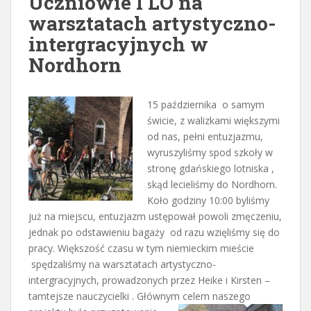
Uczniowie I LO na
warsztatach artystyczno-
intergracyjnych w
Nordhorn
15 października o samym
świcie, z walizkami większymi
od nas, pełni entuzjazmu,
wyruszyliśmy spod szkoły w
stronę gdańskiego lotniska ,
skąd lecieliśmy do Nordhorn.
Koło godziny 10:00 byliśmy
już na miejscu, entuzjazm ustępował powoli zmęczeniu,
jednak po odstawieniu bagaży od razu wzięliśmy się do
pracy. Większość czasu w tym niemieckim mieście
spędzaliśmy na warsztatach artystyczno-
intergracyjnych, prowadzonych przez Heike i Kirsten –
tamtejsze nauczycielki . Głównym celem naszego