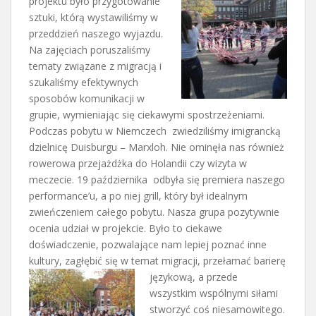
projektu było przygotowanie
sztuki, którą wystawiliśmy w
przeddzień naszego wyjazdu.
Na zajęciach poruszaliśmy
tematy związane z migracją i
szukaliśmy efektywnych
sposobów komunikacji w
grupie, wymieniając się ciekawymi spostrzeżeniami.
Podczas pobytu w Niemczech zwiedziliśmy imigrancką
dzielnicę Duisburgu – Marxloh. Nie ominęła nas również
rowerowa przejażdżka do Holandii czy wizyta w
meczecie. 19 października odbyła się premiera naszego
performance’u, a po niej grill, który był idealnym
zwieńczeniem całego pobytu. Nasza grupa pozytywnie
ocenia udział w projekcie. Było to ciekawe
doświadczenie, pozwalające nam lepiej poznać inne
kultury, zagłębić się w temat migracji, przełamać barierę
językową, a przede
wszystkim wspólnymi siłami
stworzyć coś niesamowitego.