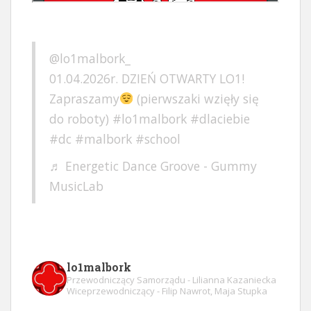
@lo1malbork_
01.04.2026r. DZIEŃ OTWARTY LO1!
Zapraszamy
(pierwszaki wzięły się
do roboty)
#lo1malbork
#dlaciebie
#dc
#malbork
#school
♬ Energetic Dance Groove - Gummy
MusicLab
lo1malbork
Przewodniczący Samorządu - Lilianna Kazaniecka
Wiceprzewodniczący - Filip Nawrot, Maja Stupka