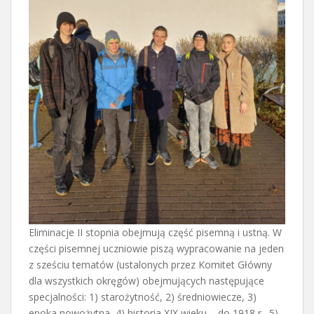
Eliminacje II stopnia obejmują część pisemną i ustną. W
części pisemnej uczniowie piszą wypracowanie na jeden
z sześciu tematów (ustalonych przez Komitet Główny
dla wszystkich okręgów) obejmujących następujące
specjalności: 1) starożytność, 2) średniowiecze, 3)
epoka nowożytna, 4) historia XIX wieku – do 1918 r., 5)