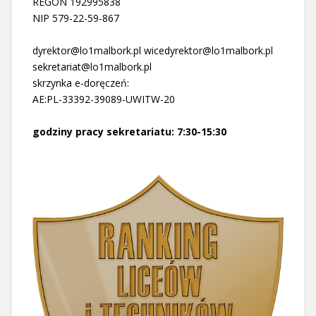
REGON 192995838
NIP 579-22-59-867
dyrektor@lo1malbork.pl wicedyrektor@lo1malbork.pl
sekretariat@lo1malbork.pl
skrzynka e-doręczeń:
AE:PL-33392-39089-UWITW-20
godziny pracy sekretariatu: 7:30-15:30