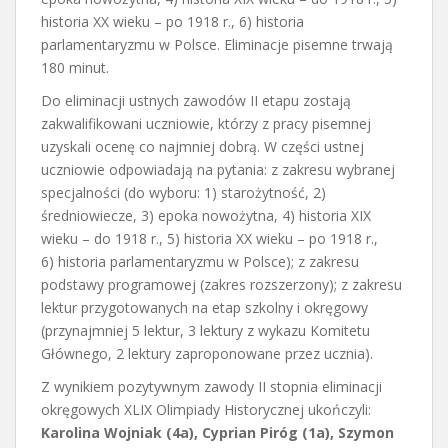
historia XX wieku – po 1918 r., 6) historia
parlamentaryzmu w Polsce. Eliminacje pisemne trwają
180 minut.
Do eliminacji ustnych zawodów II etapu zostają
zakwalifikowani uczniowie, którzy z pracy pisemnej
uzyskali ocenę co najmniej dobrą. W części ustnej
uczniowie odpowiadają na pytania: z zakresu wybranej
specjalności (do wyboru: 1) starożytność, 2)
średniowiecze, 3) epoka nowożytna, 4) historia XIX
wieku – do 1918 r., 5) historia XX wieku – po 1918 r.,
6) historia parlamentaryzmu w Polsce); z zakresu
podstawy programowej (zakres rozszerzony); z zakresu
lektur przygotowanych na etap szkolny i okręgowy
(przynajmniej 5 lektur, 3 lektury z wykazu Komitetu
Głównego, 2 lektury zaproponowane przez ucznia).
Z wynikiem pozytywnym zawody II stopnia eliminacji
okręgowych XLIX Olimpiady Historycznej ukończyli:
Karolina Wojniak (4a), Cyprian Piróg (1a), Szymon