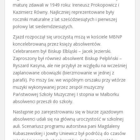
maturę zdawali w 1949 roku: Ireneusz Prokopowicz i
Kazimierz Równy. Najliczniej reprezentowane były
roczniki maturalne z lat sześćdziesiątych i pierwszej
połowy lat siedemdziesiątych.
Zjazd rozpoczął się uroczystą mszą w kościele MBNP
koncelebrowaną przez księży absolwentów.
Celebransem był Biskup Elbląski – Jacek Jezierski.
Zaproszony był również absolwent Biskup Pelpliński –
Ryszard Kasyna, ale nie przybył ze względu na wcześniej
zaplanowane obowiązki (bierzmowanie w jednej z
parafii). Po mszy św. we wspólnym orszaku przy wtórze
muzyki wykonywanej przez zespół muzyczny
Państwowej Szkoły Muzycznej I stopnia w Malborku
absolwenci przeszli do szkoły.
Następnie po zarejestrowaniu się w biurze zjazdowym
absolwenci udali się na główną uroczystość w szkolnej
auli. Scenariusz programu autorstwa pani Magdaleny
Kubaszewskiej i Jowity Uniewicz był podróżą do czasów