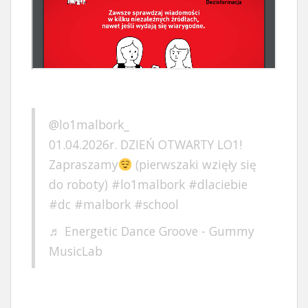
@lo1malbork_
01.04.2026r. DZIEŃ OTWARTY LO1!
Zapraszamy
(pierwszaki wzięły się
do roboty)
#lo1malbork
#dlaciebie
#dc
#malbork
#school
♬ Energetic Dance Groove - Gummy
MusicLab