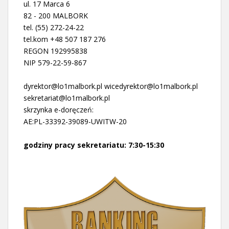
ul. 17 Marca 6
82 - 200 MALBORK
tel. (55) 272-24-22
tel.kom +48 507 187 276
REGON 192995838
NIP 579-22-59-867
dyrektor@lo1malbork.pl wicedyrektor@lo1malbork.pl
sekretariat@lo1malbork.pl
skrzynka e-doręczeń:
AE:PL-33392-39089-UWITW-20
godziny pracy sekretariatu: 7:30-15:30