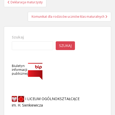
Nawigacja
Deklaracja maturzysty
wpisu
Komunikat dla rodziców uczniów klas maturalnych
Szukaj
SZUKAJ
I LICEUM OGÓLNOKSZTAŁCĄCE
im. H. Sienkiewicza