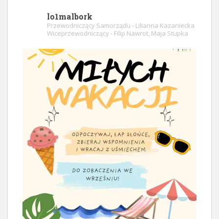
lo1malbork
Przewodniczący Samorządu - Lilianna Kazaniecka
Wiceprzewodniczący - Filip Nawrot, Maja Stupka