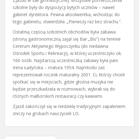
Zjazdu w sali gimnastycznej. Wszystkie pomieszczenia
szkolne były do dyspozycji byłych uczniów – nawet
gabinet dyrektora. Pewna absolwentka, wchodząc do
tego gabinetu, stwierdziła: „Pierwszy raz bez strachu.”.
Ostatnią częścią sobotnich obchodów była zabawa
(stroną gastronomiczną zajął się Bar „Bis”) na terenie
Centrum Aktywnego Wypoczynku (do niedawna
Ośrodek Sportu i Rekreacji), w której uczestniczyło ok.
160 osób. Najstarszą uczestniczką zabawy była pani
Irena Ładyńska – matura 1954. Najmłodsi zaś
reprezentowali rocznik maturalny 2001. Ci, którzy chcieli
spotkać się w miejscach, gdzie głośna muzyka nie
będzie przeszkadzała w rozmowach, wybrali się do
różnych malborskich restauracji czy kawiarni.
Zjazd zakończył się w niedzielę tradycyjnym zapaleniem
zniczy na grobach nauczycieli LO.