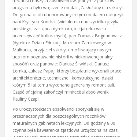
młodości naszych absolwentów. Jednym z punktów
programu było wręczenie medali „Zasłużony dla szkoły”.
Do grona osób uhonorowanych tym medalem dołączyli:
pani Krystyna Kondrat (wieloletnia nauczycielka języka
polskiego, zastępca dyrektora, inicjatorka wielu
przedsięwzięć kulturalnych), pan Tomasz Bogdanowicz
(dyrektor Działu Edukacji Muzeum Zamkowego w
Malborku, przyjaciel szkoły, umożliwiający naszym
uczniom poznawanie historii w niekonwencjonalny
sposób) oraz panowie: Dariusz Śliwiński, Dariusz
Lemka, Łukasz Papaj, którzy bezpłatnie wykonali prace
architektoniczne, techniczne i konstrukcyjne, dzięki
którym 5 lat temu wykonano generalny remont auli.
Część oficjalną zakończył minirecital absolwentki
Pauliny Czapli.
Po uroczystościach absolwenci spotykali się w
przeznaczonych dla poszczególnych roczników
maturalnych gabinetach lekcyjnych. Od godziny 8.00
czynna była kawiarenka zjazdowa urządzona na czas