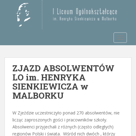
S
k
Otwórz pasek narzędzi
i
p
t
TOGGLE
o
m
a
i
ZJAZD ABSOLWENTÓW
n
c
LO im. HENRYKA
o
SIENKIEWICZA w
n
MALBORKU
t
e
n
W Zjeździe uczestniczyło ponad 270 absolwentów, nie
t
licząc zaproszonych gości i pracowników szkoły.
Absolwenci przyjechali z różnych (często odległych)
regionów Polski i świata. Wśród nich dwóch , którzy