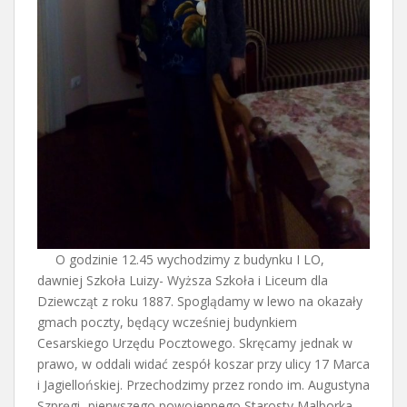
O godzinie 12.45 wychodzimy z budynku I LO,
dawniej Szkoła Luizy- Wyższa Szkoła i Liceum dla
Dziewcząt z roku 1887. Spoglądamy w lewo na okazały
gmach poczty, będący wcześniej budynkiem
Cesarskiego Urzędu Pocztowego. Skręcamy jednak w
prawo, w oddali widać zespół koszar przy ulicy 17 Marca
i Jagiellońskiej. Przechodzimy przez rondo im. Augustyna
Szpręgi- pierwszego powojennego Starosty Malborka.