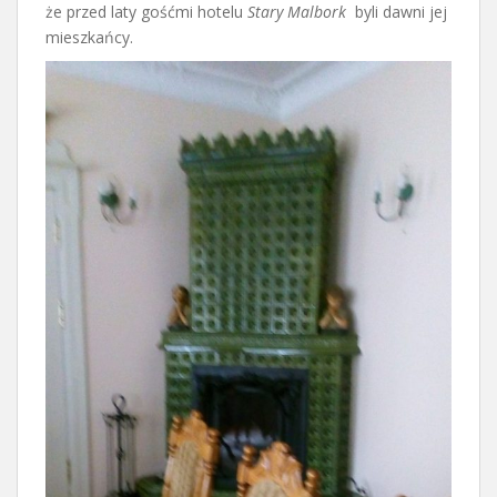
że przed laty gośćmi hotelu
Stary Malbork
byli dawni jej
mieszkańcy.