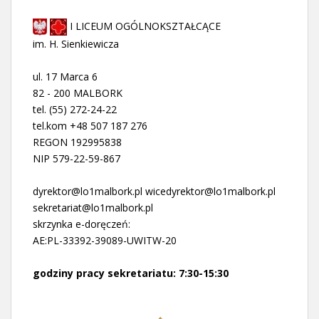
I LICEUM OGÓLNOKSZTAŁCĄCE
im. H. Sienkiewicza
ul. 17 Marca 6
82 - 200 MALBORK
tel. (55) 272-24-22
tel.kom +48 507 187 276
REGON 192995838
NIP 579-22-59-867
dyrektor@lo1malbork.pl wicedyrektor@lo1malbork.pl
sekretariat@lo1malbork.pl
skrzynka e-doręczeń:
AE:PL-33392-39089-UWITW-20
godziny pracy sekretariatu: 7:30-15:30