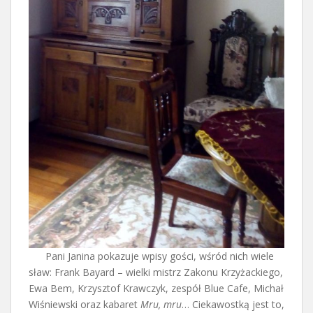
Pani Janina pokazuje wpisy gości, wśród nich wiele
sław: Frank Bayard – wielki mistrz Zakonu Krzyżackiego,
Ewa Bem, Krzysztof Krawczyk, zespół Blue Cafe, Michał
Wiśniewski oraz kabaret
Mru, mru
… Ciekawostką jest to,