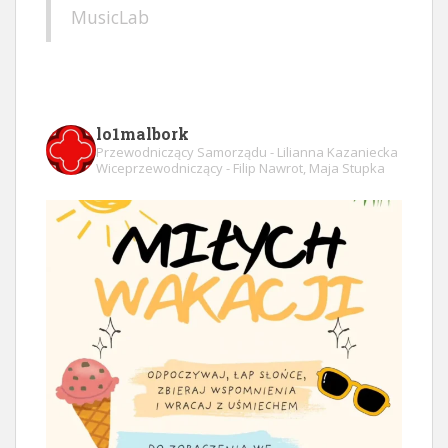
MusicLab
lo1malbork
Przewodniczący Samorządu - Lilianna Kazaniecka
Wiceprzewodniczący - Filip Nawrot, Maja Stupka