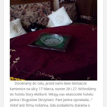
Docieramy do celu, przed nami dwie bliźniacze
kamienice na ulicy 17 Marca, numer 26 i 27. Wchodzimy
do hotelu
Stary Malbork
. Witają nas właściciele hotelu:
Janina i Bogusław Skrzyniarz. Pani Janina opowiada…”
Hotel jest firmą rodzinną. Gdy podjęliśmy starania o