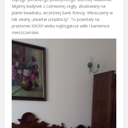
Mijamy budynek z czerwonej cegły, zbudowany na
planie kwadratu, wcześniej bank Rzeszy. Wkraczamy w
tak zwany „kwartał urzędniczy”. Tu powstały na
przełomie XIX/XX wieku najbogatsze wille i kamienice
mieszczańskie.