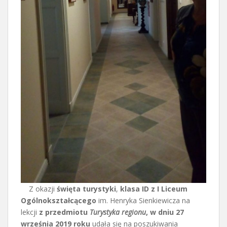
Z okazji
święta turystyki
,
klasa ID z I Liceum
Ogólnokształcącego
im. Henryka Sienkiewicza na
lekcji
z przedmiotu
Turystyka regionu
, w dniu 27
września 2019 roku
udała się na poszukiwania