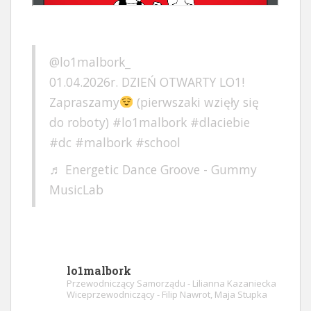
@lo1malbork_
01.04.2026r. DZIEŃ OTWARTY LO1!
Zapraszamy
(pierwszaki wzięły się
do roboty)
#lo1malbork
#dlaciebie
#dc
#malbork
#school
♬ Energetic Dance Groove - Gummy
MusicLab
lo1malbork
Przewodniczący Samorządu - Lilianna Kazaniecka
Wiceprzewodniczący - Filip Nawrot, Maja Stupka