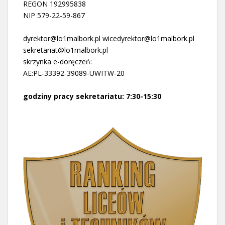
REGON 192995838
NIP 579-22-59-867
dyrektor@lo1malbork.pl wicedyrektor@lo1malbork.pl
sekretariat@lo1malbork.pl
skrzynka e-doręczeń:
AE:PL-33392-39089-UWITW-20
godziny pracy sekretariatu: 7:30-15:30